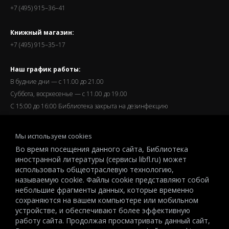
+7 (495) 915–36–41
Книжный магазин:
+7 (495) 915–35–17
Наш график работы:
В будние дни — с 11.00 до 21.00
Суббота, восркесенье — с 11.00 до 19.00
С 15:00 до 16:00 Библиотека закрыта на дезинфекцию
Запись читателей и вход их в библиотеку завершается за
Мы используем cookies
полчаса до окончания работы.
Во время посещения данного сайта, Библиотека
иностранной литературы (сервисы libfl.ru) может
использовать общеотраслевую технологию,
называемую cookie. Файлы cookie представляют собой
небольшие фрагменты данных, которые временно
© 2026 All-Russian State Library for Foreign Literature named after
сохраняются на вашем компьютере или мобильном
M.I.Rudomino.The entire content of this website is protected by
устройстве, и обеспечивают более эффективную
copyright and other intellectual property rights and is the property of the
работу сайта. Продолжая просматривать данный сайт,