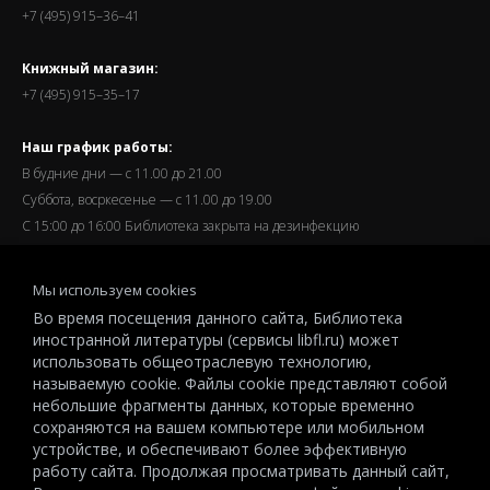
+7 (495) 915–36–41
Книжный магазин:
+7 (495) 915–35–17
Наш график работы:
В будние дни — с 11.00 до 21.00
Суббота, восркесенье — с 11.00 до 19.00
С 15:00 до 16:00 Библиотека закрыта на дезинфекцию
Запись читателей и вход их в библиотеку завершается за
Мы используем cookies
полчаса до окончания работы.
Во время посещения данного сайта, Библиотека
иностранной литературы (сервисы libfl.ru) может
использовать общеотраслевую технологию,
называемую cookie. Файлы cookie представляют собой
небольшие фрагменты данных, которые временно
© 2026 All-Russian State Library for Foreign Literature named after
сохраняются на вашем компьютере или мобильном
M.I.Rudomino.The entire content of this website is protected by
устройстве, и обеспечивают более эффективную
copyright and other intellectual property rights and is the property of the
работу сайта. Продолжая просматривать данный сайт,