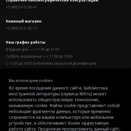
Справочно-библиографические консультации:
+7 (495) 915–36–41
Книжный магазин:
+7 (495) 915–35–17
Наш график работы:
В будние дни — с 11.00 до 21.00
Суббота, восркесенье — с 11.00 до 19.00
С 15:00 до 16:00 Библиотека закрыта на дезинфекцию
Запись читателей и вход их в библиотеку завершается за
Мы используем cookies
полчаса до окончания работы.
Во время посещения данного сайта, Библиотека
иностранной литературы (сервисы libfl.ru) может
использовать общеотраслевую технологию,
называемую cookie. Файлы cookie представляют собой
небольшие фрагменты данных, которые временно
© 2026 All-Russian State Library for Foreign Literature named after
сохраняются на вашем компьютере или мобильном
M.I.Rudomino.The entire content of this website is protected by
устройстве, и обеспечивают более эффективную
copyright and other intellectual property rights and is the property of the
работу сайта. Продолжая просматривать данный сайт,