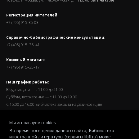
109240, г. Москва, ул. Николоямская, д. 1
Посмотреть на карте
Регистрация читателей:
+7 (495) 915-35-03
Справочно-библиографические консультации:
+7 (495) 915–36–41
Книжный магазин:
+7 (495) 915–35–17
Наш график работы:
В будние дни — с 11.00 до 21.00
Суббота, восркесенье — с 11.00 до 19.00
С 15:00 до 16:00 Библиотека закрыта на дезинфекцию
Запись читателей и вход их в библиотеку завершается за
Мы используем cookies
полчаса до окончания работы.
Во время посещения данного сайта, Библиотека
иностранной литературы (сервисы libfl.ru) может