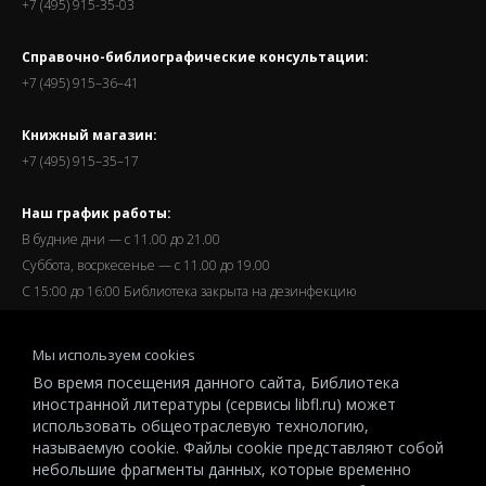
+7 (495) 915-35-03
Справочно-библиографические консультации:
+7 (495) 915–36–41
Книжный магазин:
+7 (495) 915–35–17
Наш график работы:
В будние дни — с 11.00 до 21.00
Суббота, восркесенье — с 11.00 до 19.00
С 15:00 до 16:00 Библиотека закрыта на дезинфекцию
Запись читателей и вход их в библиотеку завершается за
Мы используем cookies
полчаса до окончания работы.
Во время посещения данного сайта, Библиотека
иностранной литературы (сервисы libfl.ru) может
использовать общеотраслевую технологию,
называемую cookie. Файлы cookie представляют собой
небольшие фрагменты данных, которые временно
© 2026 All-Russian State Library for Foreign Literature named after