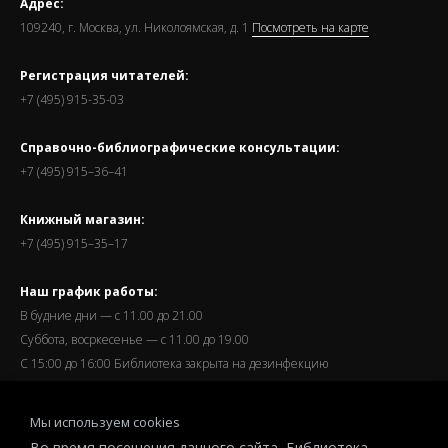
Адрес:
109240, г. Москва, ул. Николоямская, д. 1
Посмотреть на карте
Регистрация читателей:
+7 (495) 915-35-03
Справочно-библиографические консультации:
+7 (495) 915–36–41
Книжный магазин:
+7 (495) 915–35–17
Наш график работы:
В будние дни — с 11.00 до 21.00
Суббота, восркесенье — с 11.00 до 19.00
С 15:00 до 16:00 Библиотека закрыта на дезинфекцию
Запись читателей и вход их в библиотеку завершается за
Мы используем cookies
полчаса до окончания работы.
Во время посещения данного сайта, Библиотека