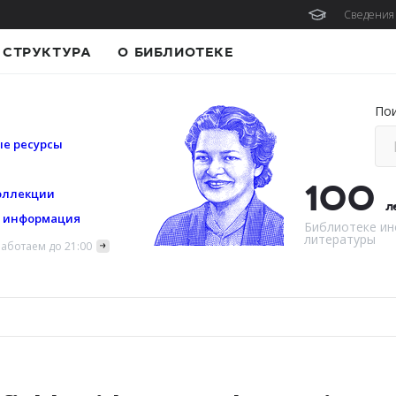
Сведения 
СТРУКТУРА
О БИБЛИОТЕКЕ
По
е ресурсы
100
оллекции
л
я информация
Библиотеке ин
литературы
аботаем до 21:00