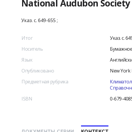
National Audubon Society 
Указ. с. 649-655 ;
Итог
Указ. с. 64
Носитель
Бумажное
Язык
Английск
Опубликовано
New York
Предметная рубрика
Климатоло
Справочн
ISBN
0-679-408
ДОКУМЕНТЫ СЕРИИ
КОНТЕКСТ