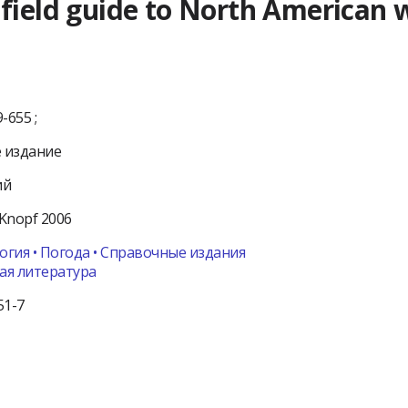
field guide to North American 
9-655 ;
 издание
ий
Knopf
2006
гия • Погода • Справочные издания
ая литература
51-7