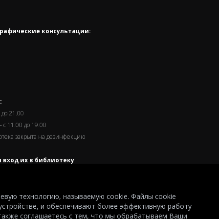
рафические консультации:
:
 до 21.00
 с 11.00 до 19.00
иотека закрыта на дезинфекцию
 вход их в библиотеку
часа до окончания работы.
левую технологию, называемую cookie. Файлы cookie
устройстве, и обеспечивают более эффективную работу
© 2026
 также соглашаетесь с тем, что мы обрабатываем Ваши