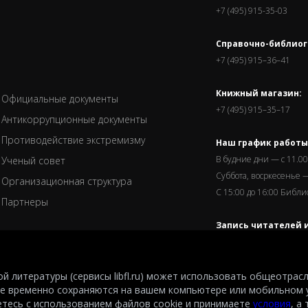
+7 (495) 915-35-03
Справочно-библиог
+7 (495) 915–36–41
Книжный магазин:
Официальные документы
+7 (495) 915–35–17
Антикоррупционные документы
Противодействие экстремизму
Наш график работы
В будние дни — с 11.00
Ученый совет
Суббота, восркесенье —
Организационная структура
С 15:00 до 16:00 Библ
Партнеры
Запись читателей и
завершается за пол
й литературы (сервисы libfl.ru) может использовать общеотрас
е временно сохраняются на вашем компьютере или мобильном 
after M.I.Rudomino.The entire content of this website is protected by copyright and
етесь с использованием файлов cookie и принимаете
условия
, а