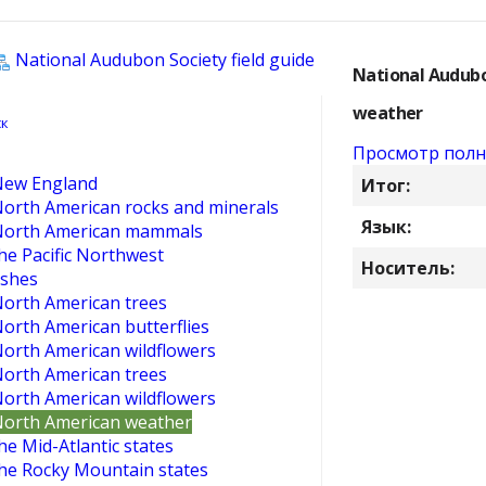
National Audubon Society field guide
National Audubo
weather
Просмотр полн
 New England
Итог:
 North American rocks and minerals
Язык:
o North American mammals
the Pacific Northwest
Носитель:
ishes
North American trees
North American butterflies
North American wildflowers
North American trees
North American wildflowers
 North American weather
he Mid-Atlantic states
the Rocky Mountain states