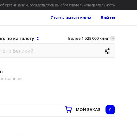
об организации, осуществляющей образовательную деятельность
Стать читателем
Войти
иск
по каталогу
Более 1 528 000 книг
ет
остранной
МОЙ ЗАКАЗ
0