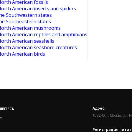
North American fossils
North American insects and spiders
the Southwestern states
the Southeastern states
o North American mushrooms
 North American reptiles and amphibians
North American seashells
 North American seashore creatures
North American birds
Адрес:
ЯЙТЕСЬ
109240, г. Москва, ул. 
е
Регистрация читат