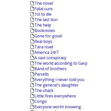
The novel
Fatal cure
1st to die
The last lion
The help
Booknotes
Gone for good
Real boys
Tara road
America 24/7
A vast conspiracy
The world according to Garp
Band of brothers
Parcells
Everything i never told you
The general's daughter
The shack
Little fires everywhere
Congo
Everyone worth knowing