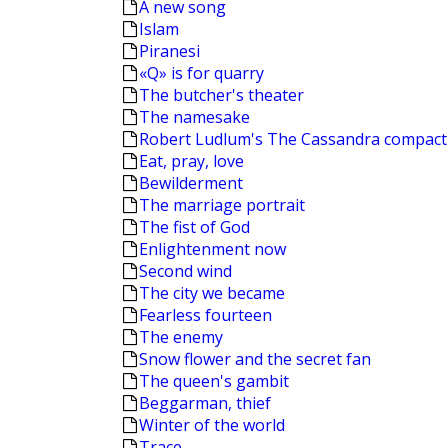
A new song
Islam
Piranesi
«Q» is for quarry
The butcher's theater
The namesake
Robert Ludlum's The Cassandra compact
Eat, pray, love
Bewilderment
The marriage portrait
The fist of God
Enlightenment now
Second wind
The city we became
Fearless fourteen
The enemy
Snow flower and the secret fan
The queen's gambit
Beggarman, thief
Winter of the world
Trace