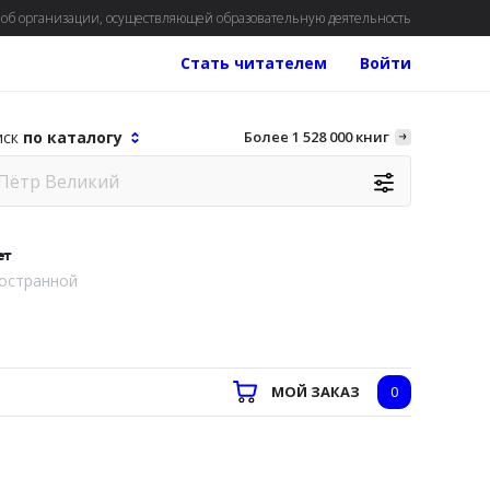
об организации, осуществляющей образовательную деятельность
Стать читателем
Войти
иск
по каталогу
Более 1 528 000 книг
ет
остранной
МОЙ ЗАКАЗ
0