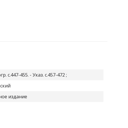
р. с.447-455. - Указ. с.457-472 ;
йский
ное издание