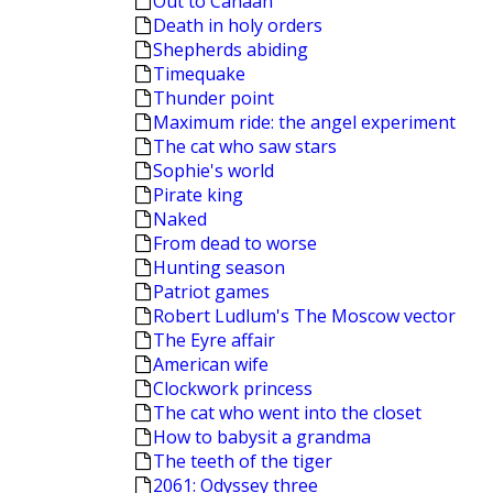
Out to Canaan
Death in holy orders
Shepherds abiding
Timequake
Thunder point
Maximum ride: the angel experiment
The cat who saw stars
Sophie's world
Pirate king
Naked
From dead to worse
Hunting season
Patriot games
Robert Ludlum's The Moscow vector
The Eyre affair
American wife
Clockwork princess
The cat who went into the closet
How to babysit a grandma
The teeth of the tiger
2061: Odyssey three