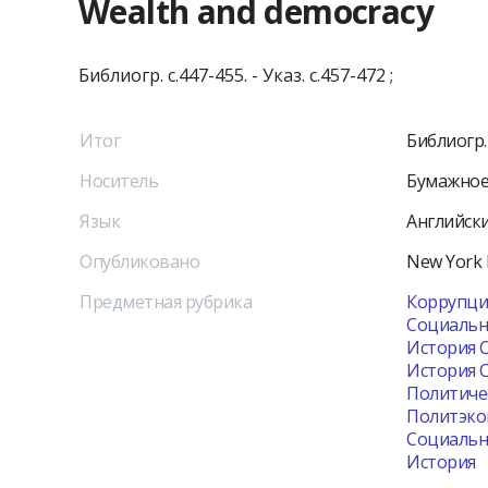
Wealth and democracy
Библиогр. с.447-455. - Указ. с.457-472 ;
Итог
Библиогр. с
Носитель
Бумажное
Язык
Английск
Опубликовано
New York
Предметная рубрика
Коррупция
Социальна
История 
История С
Политичес
Политэкон
Социальн
История