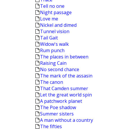
Tell no one
Night passage
Love me
Nickel and dimed
Tunnel vision
Tail Gait
Widow's walk
Rum punch
The places in between
Raising Сain
No second chance
The mark of the assasin
The canon
That Camden summer
Let the great world spin
A patchwork planet
The Poe shadow
Summer sisters
A man without a country
The fifties