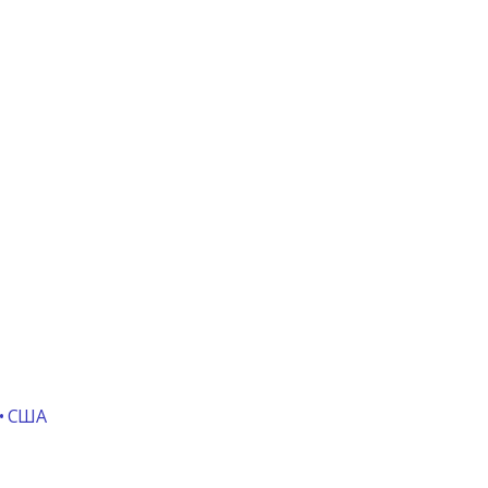
 • США