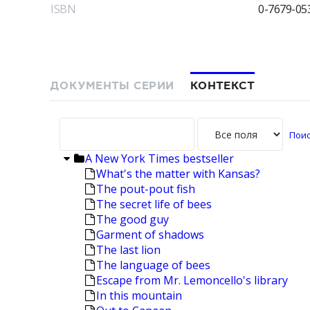
ISBN
0-7679-05
ДОКУМЕНТЫ СЕРИИ
КОНТЕКСТ
A New York Times bestseller
What's the matter with Kansas?
The pout-pout fish
The secret life of bees
The good guy
Garment of shadows
The last lion
The language of bees
Escape from Mr. Lemoncello's library
In this mountain