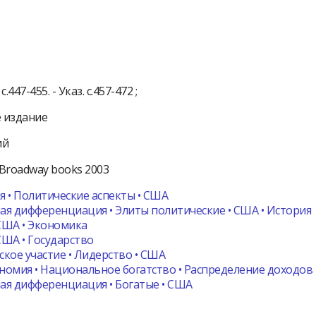
.447-455. - Указ. с.457-472 ;
 издание
ий
Broadway books
2003
 • Политические аспекты • США
я дифференциация • Элиты политические • США • История
США • Экономика
ША • Государство
кое участие • Лидерство • США
омия • Национальное богатство • Распределение доходов
ая дифференциация • Богатые • США