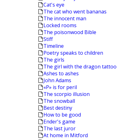
Cat's eye
The cat who went bananas
The innocent man
Locked rooms
The poisonwood Bible
Stiff
Timeline
Poetry speaks to children
The girls
The girl with the dragon tattoo
Ashes to ashes
John Adams
«P» is for peril
The scorpio illusion
The snowball
Best destiny
How to be good
Ender's game
The last juror
At home in Mitford