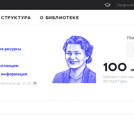
Сведения 
СТРУКТУРА
О БИБЛИОТЕКЕ
По
е ресурсы
100
оллекции
л
я информация
Библиотеке ин
литературы
аботаем до 21:00