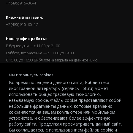
+7 (495) 915–36–41
Книжный магазин:
+7 (495) 915–35–17
Наш график работы:
В будние дни — с 11.00 до 21.00
Суббота, восркесенье — с 11.00 до 19.00
С 15:00 до 16:00 Библиотека закрыта на дезинфекцию
Запись читателей и вход их в библиотеку завершается за
Мы используем cookies
полчаса до окончания работы.
Во время посещения данного сайта, Библиотека
иностранной литературы (сервисы libfl.ru) может
использовать общеотраслевую технологию,
называемую cookie. Файлы cookie представляют собой
небольшие фрагменты данных, которые временно
© 2026 All-Russian State Library for Foreign Literature named after
сохраняются на вашем компьютере или мобильном
M.I.Rudomino.The entire content of this website is protected by
устройстве, и обеспечивают более эффективную
работу сайта. Продолжая просматривать данный сайт,
copyright and other intellectual property rights and is the property of the
Вы соглашаетесь с использованием файлов cookie и
respective copyright holders or the LIBRARY.