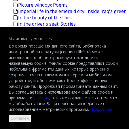
Picture window: Poems
Imperial life in the emerald city: Inside Iraq's green
In the beauty of the lilies
In the driver's seat: Stories
In the salt marsh: Poems
Incubus: A novel
Мы используем cookies
Isaac and his devils: A novel
Во время посещения данного сайта, Библиотека
de Kooning
иностранной литературы (сервисы libfl.ru) может
The journals. Vol.1: 1949-1965
использовать общеотраслевую технологию,
The keep: [A novel]
называемую cookie. Файлы cookie представляют собой
About Schmidt
небольшие фрагменты данных, которые временно
Acts of faith: [A novel] [Caputo,Philip]
сохраняются на вашем компьютере или мобильном
устройстве, и обеспечивают более эффективную
Berlin diaries, 1940-1945 [Knopf]
работу сайта. Продолжая просматривать данный сайт,
Collected later poems
Вы соглашаетесь с использованием файлов cookie и
Collected novels and plays [Merrill,James Ingram]
принимаете
условия
, а также соглашаетесь с тем, что
Collected poems [Justice,Donald Rodney]
мы обрабатываем Ваши персональные данные с
Collected poems [Merrill,James Ingram]
использованием метрических программ.
Подробнее
Collected poems, 1953-1993
Согласен
Collected prose [Merrill,James]
The complete novels [O'Nolan,Brian]: At swim-two-b