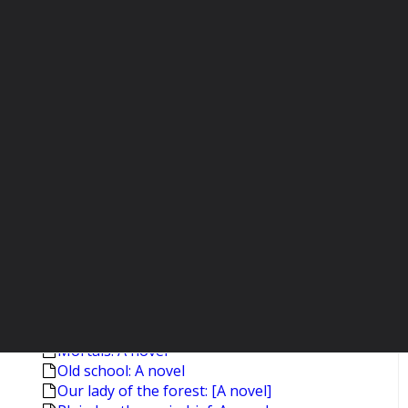
Selected stories [Munro,Alice]
Selected stories [Munro,Alice.- 2.print.]
The amateur marriage
Americana and other poems
Blood canticle: Vampire сhronicles
Byzantium: The apogee
Byzantium: The early centuries
Captivity: [Poems]
The clearing: A novel
Crumbtown: [A novel]
The dive from Clausen's pier
England, England: [A novel] [1999]
The fifth book of peace
Hawthorne: A life
Poems [Stevens,Wallace]
Jamesland: [A novel]
Lasher: A novel
Mortals: A novel
Old school: A novel
Our lady of the forest: [A novel]