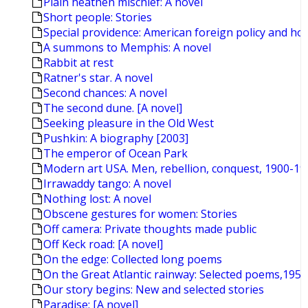
Plain heathen mischief: A novel
Short people: Stories
Special providence: American foreign policy and ho
A summons to Memphis: A novel
Rabbit at rest
Ratner's star. A novel
Second chances: A novel
The second dune. [A novel]
Seeking pleasure in the Old West
Pushkin: A biography [2003]
The emperor of Ocean Park
Modern art USA. Men, rebellion, conquest, 1900-19
Irrawaddy tango: A novel
Nothing lost: A novel
Obscene gestures for women: Stories
Off camera: Private thoughts made public
Off Keck road: [A novel]
On the edge: Collected long poems
On the Great Atlantic rainway: Selected poems,195
Our story begins: New and selected stories
Paradise: [A novel]