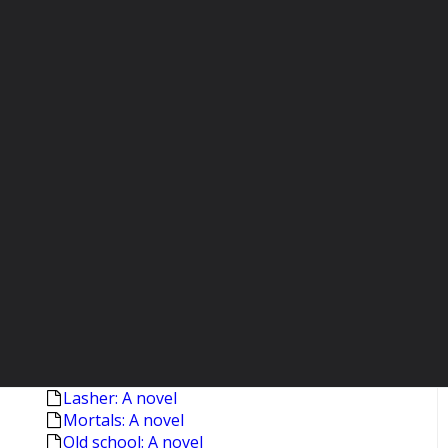
The fifth book of peace
Pushkin: A biography [2003]
Selected stories [Munro,Alice]
Selected stories [Munro,Alice.- 2.print.]
The amateur marriage
Americana and other poems
Blood canticle: Vampire сhronicles
Byzantium: The apogee
Byzantium: The early centuries
Captivity: [Poems]
The clearing: A novel
Crumbtown: [A novel]
The dive from Clausen's pier
England, England: [A novel] [1999]
The furies: A novel
The emperor of Ocean Park
Hawthorne: A life
Jamesland: [A novel]
Lasher: A novel
Mortals: A novel
Old school: A novel