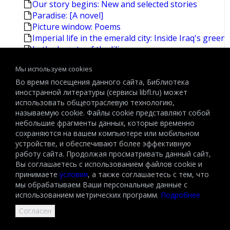
Our story begins: New and selected stories
Paradise: [A novel]
Picture window: Poems
Imperial life in the emerald city: Inside Iraq's green
In the beauty of the lilies
In the driver's seat: Stories
Мы используем cookies
In the salt marsh: Poems
Во время посещения данного сайта, Библиотека
Irrawaddy tango: A novel
иностранной литературы (сервисы libfl.ru) может
de Kooning
использовать общеотраслевую технологию,
Isaac and his devils: A novel
называемую cookie. Файлы cookie представляют собой
The journals. Vol.1: 1949-1965
небольшие фрагменты данных, которые временно
The keep: [A novel]
сохраняются на вашем компьютере или мобильном
About Schmidt
устройстве, и обеспечивают более эффективную
Acts of faith: [A novel] [Caputo,Philip]
работу сайта. Продолжая просматривать данный сайт,
Berlin diaries, 1940-1945 [Knopf]
Вы соглашаетесь с использованием файлов cookie и
Collected later poems
принимаете
условия
, а также соглашаетесь с тем, что
Collected novels and plays [Merrill,James Ingram]
мы обрабатываем Ваши персональные данные с
использованием метрических программ.
Подробнее
Collected poems [Justice,Donald Rodney]
Collected poems [Merrill,James Ingram]
Согласен
Collected poems, 1953-1993