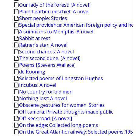
Our lady of the forest: [A novel]
Plain heathen mischief: A novel
Short people: Stories
Special providence: American foreign policy and ho
A summons to Memphis: A novel
Rabbit at rest
Ratner's star. A novel
Second chances: A novel
The second dune. [A novel]
Poems [Stevens,Wallace]
de Kooning
Selected poems of Langston Hughes
Incubus: A novel
No country for old men
Nothing lost: A novel
Obscene gestures for women: Stories
Off camera: Private thoughts made public
Off Keck road: [A novel]
On the edge: Collected long poems
On the Great Atlantic rainway: Selected poems,195