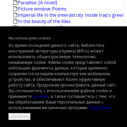
Paradise: [A novel]
Picture window: Poems
Imperial life in the emerald city: Inside Iraq's green
In the beauty of the lilies
In the driver's seat: Stories
In the salt marsh: Poems
Мы используем cookies
Incubus: A novel
Во время посещения данного сайта, Библиотека
Isaac and his devils: A novel
иностранной литературы (сервисы libfl.ru) может
de Kooning
использовать общеотраслевую технологию,
The journals. Vol.1: 1949-1965
называемую cookie. Файлы cookie представляют собой
The keep: [A novel]
небольшие фрагменты данных, которые временно
About Schmidt
сохраняются на вашем компьютере или мобильном
Acts of faith: [A novel] [Caputo,Philip]
устройстве, и обеспечивают более эффективную
Berlin diaries, 1940-1945 [Knopf]
работу сайта. Продолжая просматривать данный сайт,
Collected later poems
Вы соглашаетесь с использованием файлов cookie и
Collected novels and plays [Merrill,James Ingram]
принимаете
условия
, а также соглашаетесь с тем, что
мы обрабатываем Ваши персональные данные с
Collected poems [Justice,Donald Rodney]
использованием метрических программ.
Подробнее
Collected poems [Merrill,James Ingram]
Collected poems, 1953-1993
Согласен
Collected prose [Merrill,James]