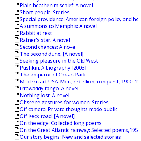
Plain heathen mischief: A novel
Short people: Stories
Special providence: American foreign policy and ho
A summons to Memphis: A novel
Rabbit at rest
Ratner's star. A novel
Second chances: A novel
The second dune. [A novel]
Seeking pleasure in the Old West
Pushkin: A biography [2003]
The emperor of Ocean Park
Modern art USA. Men, rebellion, conquest, 1900-19
Irrawaddy tango: A novel
Nothing lost: A novel
Obscene gestures for women: Stories
Off camera: Private thoughts made public
Off Keck road: [A novel]
On the edge: Collected long poems
On the Great Atlantic rainway: Selected poems,195
Our story begins: New and selected stories