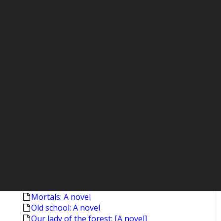
The furies: A novel
Selected stories [Munro,Alice]
Selected stories [Munro,Alice.- 2.print.]
The amateur marriage
Americana and other poems
Blood canticle: Vampire сhronicles
Byzantium: The apogee
Byzantium: The early centuries
Captivity: [Poems]
The clearing: A novel
Crumbtown: [A novel]
The dive from Clausen's pier
England, England: [A novel] [1999]
The fifth book of peace
Hawthorne: A life
Poems [Stevens,Wallace]
Jamesland: [A novel]
Lasher: A novel
Mortals: A novel
Old school: A novel
Our lady of the forest: [A novel]