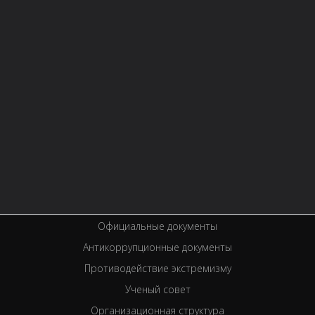
Контактная информация
Правила библиотеки
История библиотеки
Услуги
Вакансии
Спецпроекты
Премии
Официальные документы
Антикоррупционные документы
Противодействие экстремизму
Ученый совет
Организационная структура