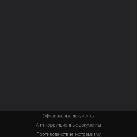
СТРУКТУРА
О БИБЛИОТЕКЕ
Контактная информация
Правила библиотеки
История библиотеки
Услуги
Вакансии
Спецпроекты
Премии
Официальные документы
Антикоррупционные документы
Противодействие экстремизму