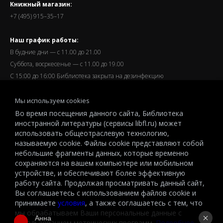
Книжный магазин:
+7 (495) 915–35–17
Наш график работы:
В будние дни — с 11.00 до 21.00
Суббота, восркесенье — с 11.00 до 19.00
С 15:00 до 16:00 Библиотека закрыта на дезинфекцию
Запись читателей и вход их в библиотеку завершается за
Мы используем cookies
полчаса до окончания работы.
Во время посещения данного сайта, Библиотека
иностранной литературы (сервисы libfl.ru) может
использовать общеотраслевую технологию,
называемую cookie. Файлы cookie представляют собой
небольшие фрагменты данных, которые временно
© 2026 All-Russian State Library for Foreign Literature named after
сохраняются на вашем компьютере или мобильном
M.I.Rudomino.The entire content of this website is protected by
устройстве, и обеспечивают более эффективную
работу сайта. Продолжая просматривать данный сайт,
copyright and other intellectual property rights and is the property of the
Вы соглашаетесь с использованием файлов cookie и
respective copyright holders or the LIBRARY.
принимаете
условия
, а также соглашаетесь с тем, что
© 2026
мы обрабатываем Ваши персональные данные с
Анна
использованием метрических программ.
Подробнее