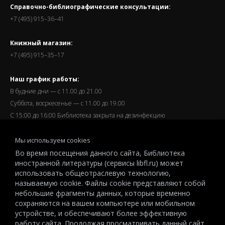
Справочно-библиографические консультации:
+7 (495) 915–36–41
Книжный магазин:
+7 (495) 915–35–17
Наш график работы:
В будние дни — с 11.00 до 21.00
Суббота, восркесенье — с 11.00 до 19.00
С 15:00 до 16:00 Библиотека закрыта на дезинфекцию
Запись читателей и вход их в библиотеку завершается за
Мы используем cookies
полчаса до окончания работы.
Во время посещения данного сайта, Библиотека
иностранной литературы (сервисы libfl.ru) может
использовать общеотраслевую технологию,
называемую cookie. Файлы cookie представляют собой
небольшие фрагменты данных, которые временно
© 2026 All-Russian State Library for Foreign Literature named after
сохраняются на вашем компьютере или мобильном
M.I.Rudomino.The entire content of this website is protected by
устройстве, и обеспечивают более эффективную
работу сайта. Продолжая просматривать данный сайт,
copyright and other intellectual property rights and is the property of the