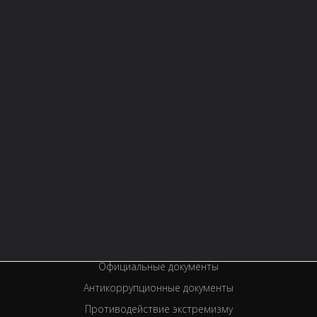
О БИБЛИОТЕКЕ
Контактная информация
Правила библиотеки
История библиотеки
Услуги
Вакансии
Спецпроекты
Премии
Официальные документы
Антикоррупционные документы
Противодействие экстремизму