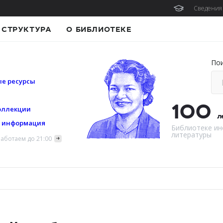
Сведения 
СТРУКТУРА
О БИБЛИОТЕКЕ
По
е ресурсы
100
оллекции
л
я информация
Библиотеке ин
литературы
аботаем до 21:00