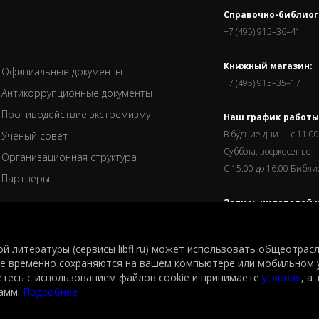
Справочно-библиог
+7 (495) 915–36–41
Книжный магазин:
Официальные документы
+7 (495) 915–35–17
Антикоррупционные документы
Противодействие экстремизму
Наш график работы
В будние дни — с 11.00
Ученый совет
Суббота, восркесенье —
Организационная структура
С 15:00 до 16:00 Библ
Партнеры
Запись читателей и
завершается за пол
й литературы (сервисы libfl.ru) может использовать общеотрас
е временно сохраняются на вашем компьютере или мобильном 
етесь с использованием файлов cookie и принимаете
условия
, а
after M.I.Rudomino.The entire content of this website is protected by copyright and
рамм.
Подробнее
spective copyright holders or the LIBRARY.