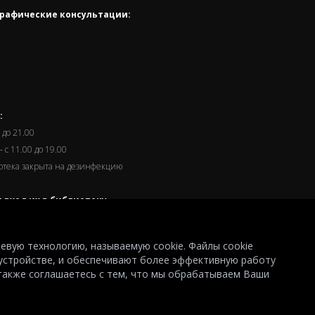
рафические консультации:
:
 до 21.00
 с 11.00 до 19.00
иотека закрыта на дезинфекцию
 вход их в библиотеку
часа до окончания работы.
левую технологию, называемую cookie. Файлы cookie
устройстве, и обеспечивают более эффективную работу
 также соглашаетесь с тем, что мы обрабатываем Ваши
© 2026