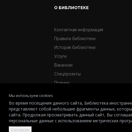
О БИБЛИОТЕКЕ
Контактная информация
Правила библиотеки
История библиотеки
Услуги
Вакансии
Спецпроекты
Премии
Мы используем cookies
Во время посещения данного сайта, Библиотека иностранно
представляют собой небольшие фрагменты данных, которы
сайта. Продолжая просматривать данный сайт, Вы соглаша
© 2026 All-Russian State Library for Foreign Literature named 
персональные данные с использованием метрических прог
other intellectual property rights and is the property of the re
Согласен