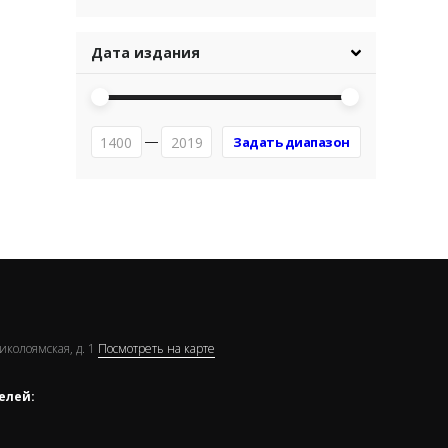
Дата издания
Николоямская, д. 1
Посмотреть на карте
елей: