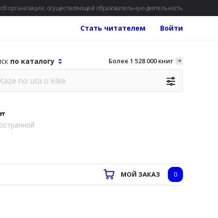
об организации, осуществляющей образовательную деятельность
Стать читателем
Войти
иск
по каталогу
Более 1 528 000 книг
ет
остранной
МОЙ ЗАКАЗ
0