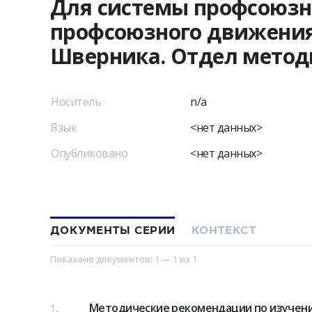
Для системы профсоюзн
профсоюзного движения
Шверника. Отдел метод
Носитель
n/a
Язык
<нет данных>
Опубликовано
<нет данных>
ДОКУМЕНТЫ СЕРИИ
КОНТЕКСТ
Показано документов:
1 — 1
из
1
Методические рекомендации по изучени
1