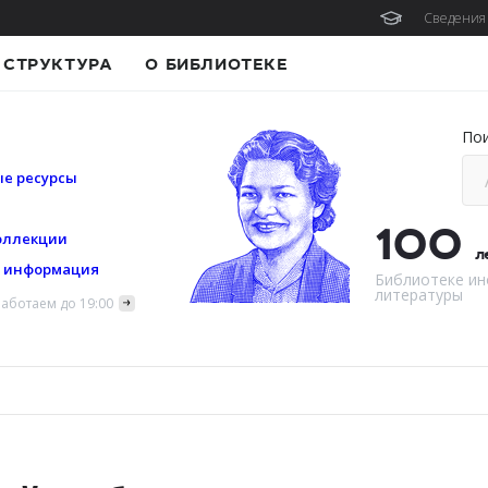
Сведения 
СТРУКТУРА
О БИБЛИОТЕКЕ
По
е ресурсы
100
оллекции
л
я информация
Библиотеке ин
литературы
аботаем до 19:00