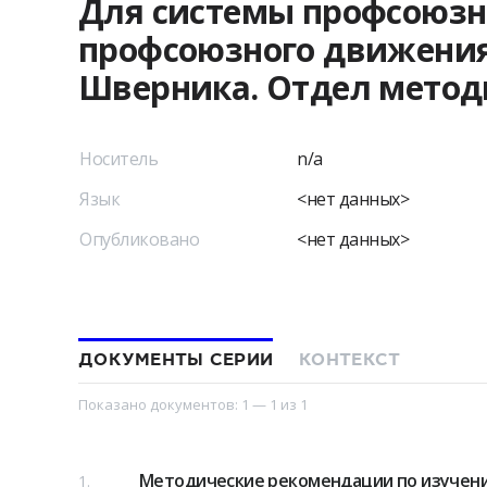
Для системы профсоюзн
профсоюзного движения
Шверника. Отдел метод
Носитель
n/a
Язык
<нет данных>
Опубликовано
<нет данных>
ДОКУМЕНТЫ СЕРИИ
КОНТЕКСТ
Показано документов:
1 — 1
из
1
Методические рекомендации по изучени
1