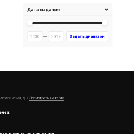
Дата издания
Николоямская, д. 1
Посмотреть на карте
елей:
рафические консультации: