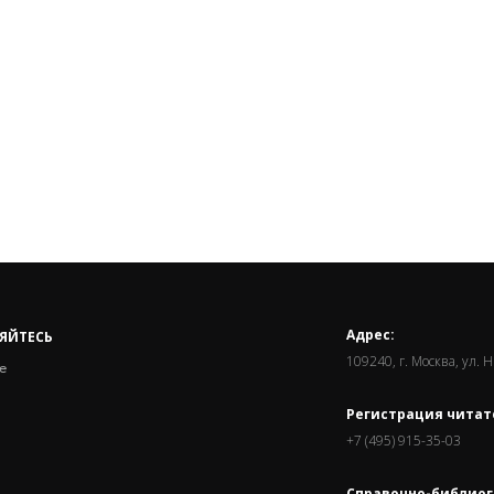
Адрес:
ЯЙТЕСЬ
109240, г. Москва, ул. 
е
Регистрация читат
+7 (495) 915-35-03
Справочно-библиог