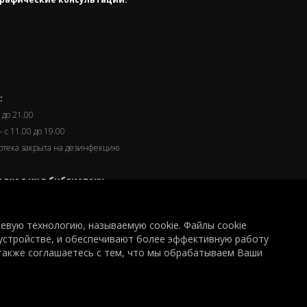
:
 до 21.00
 с 11.00 до 19.00
иотека закрыта на дезинфекцию
 вход их в библиотеку
часа до окончания работы.
левую технологию, называемую cookie. Файлы cookie
устройстве, и обеспечивают более эффективную работу
 также соглашаетесь с тем, что мы обрабатываем Ваши
© 2026