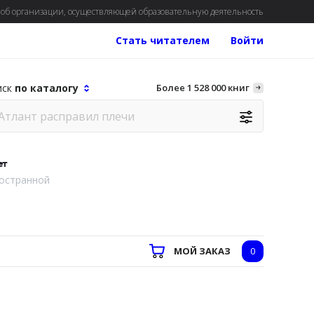
об организации, осуществляющей образовательную деятельность
Стать читателем
Войти
иск
по каталогу
Более 1 528 000 книг
ет
остранной
МОЙ ЗАКАЗ
0