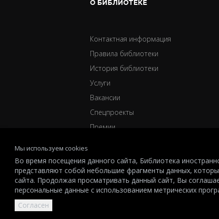
О БИБЛИОТЕКЕ
Контактная информация
Правила библиотеки
История библиотеки
Услуги
Вакансии
Спецпроекты
Премии
Мы используем cookies
Во время посещения данного сайта, Библиотека иностранно
представляют собой небольшие фрагменты данных, которы
сайта. Продолжая просматривать данный сайт, Вы соглаша
© 2026 All-Russian State Library for Foreign Literature named 
персональные данные с использованием метрических прог
other intellectual property rights and is the property of the re
Согласен