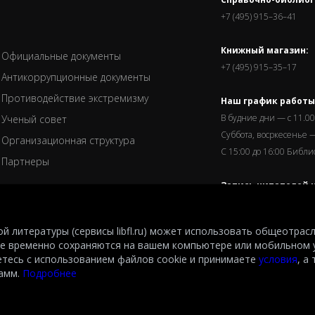
+7 (495) 915–36–41
Книжный магазин:
Официальные документы
+7 (495) 915–35–17
Антикоррупционные документы
Противодействие экстремизму
Наш график работы
В будние дни — с 11.00
Ученый совет
Суббота, восркесенье —
Организационная структура
С 15:00 до 16:00 Библ
Партнеры
Запись читателей и
завершается за пол
й литературы (сервисы libfl.ru) может использовать общеотрас
е временно сохраняются на вашем компьютере или мобильном 
етесь с использованием файлов cookie и принимаете
условия
, а
after M.I.Rudomino.The entire content of this website is protected by copyright and
рамм.
Подробнее
spective copyright holders or the LIBRARY.