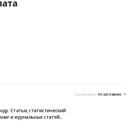
лата
Сортировка
 году. Статьи, статистический
ниг и журнальных статей...