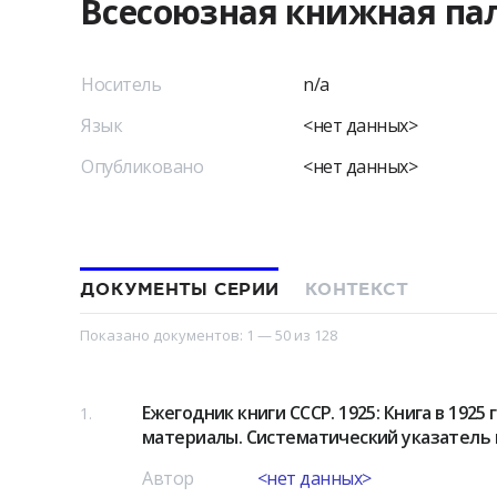
Всесоюзная книжная па
Носитель
n/a
Язык
<нет данных>
Опубликовано
<нет данных>
ДОКУМЕНТЫ СЕРИИ
КОНТЕКСТ
Показано документов:
1 — 50
из
128
Ежегодник книги СССР. 1925: Книга в 1925
1
материалы. Систематический указатель к
Автор
<нет данных>