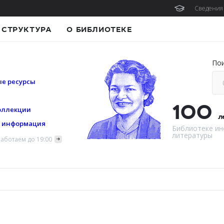
Сведения 
СТРУКТУРА
О БИБЛИОТЕКЕ
По
е ресурсы
100
оллекции
л
я информация
Библиотеке ин
литературы
аботаем до 19:00