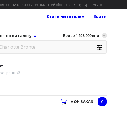
об организации, осуществляющей образовательную деятельность
Стать читателем
Войти
иск
по каталогу
Более 1 528 000 книг
ет
остранной
МОЙ ЗАКАЗ
0