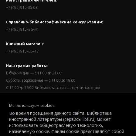
Регистрация читателей:
+7 (495) 915-35-03
Справочно-библиографические консультации:
+7 (495) 915–36–41
Книжный магазин:
+7 (495) 915–35–17
Наш график работы:
В будние дни — с 11.00 до 21.00
Суббота, восркесенье — с 11.00 до 19.00
С 15:00 до 16:00 Библиотека закрыта на дезинфекцию
Запись читателей и вход их в библиотеку завершается за
Мы используем cookies
полчаса до окончания работы.
Во время посещения данного сайта, Библиотека
иностранной литературы (сервисы libfl.ru) может
использовать общеотраслевую технологию,
называемую cookie. Файлы cookie представляют собой