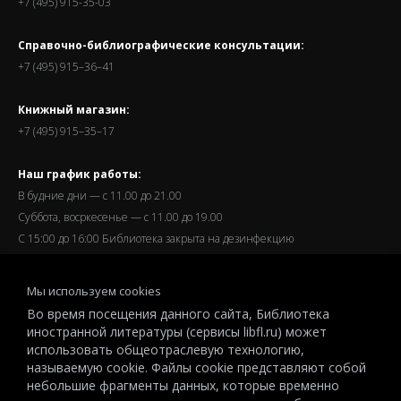
+7 (495) 915-35-03
Справочно-библиографические консультации:
+7 (495) 915–36–41
Книжный магазин:
+7 (495) 915–35–17
Наш график работы:
В будние дни — с 11.00 до 21.00
Суббота, восркесенье — с 11.00 до 19.00
С 15:00 до 16:00 Библиотека закрыта на дезинфекцию
Запись читателей и вход их в библиотеку завершается за
Мы используем cookies
полчаса до окончания работы.
Во время посещения данного сайта, Библиотека
иностранной литературы (сервисы libfl.ru) может
использовать общеотраслевую технологию,
называемую cookie. Файлы cookie представляют собой
небольшие фрагменты данных, которые временно
© 2026 All-Russian State Library for Foreign Literature named after