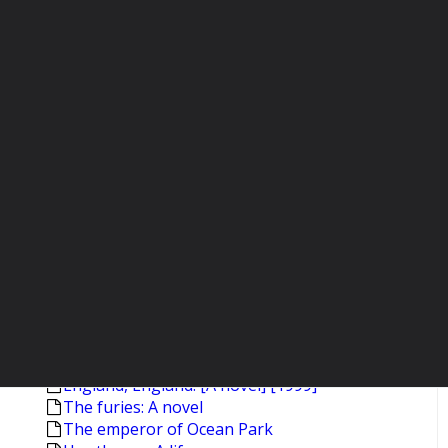
Dancing after hours: Stories
The widows of Eastwick
One secret thing
This side of Paradise
The fifth book of peace
Pushkin: A biography [2003]
Selected stories [Munro,Alice]
Selected stories [Munro,Alice.- 2.print.]
The amateur marriage
Americana and other poems
Blood canticle: Vampire сhronicles
Byzantium: The apogee
Byzantium: The early centuries
Captivity: [Poems]
The clearing: A novel
Crumbtown: [A novel]
The dive from Clausen's pier
England, England: [A novel] [1999]
The furies: A novel
The emperor of Ocean Park