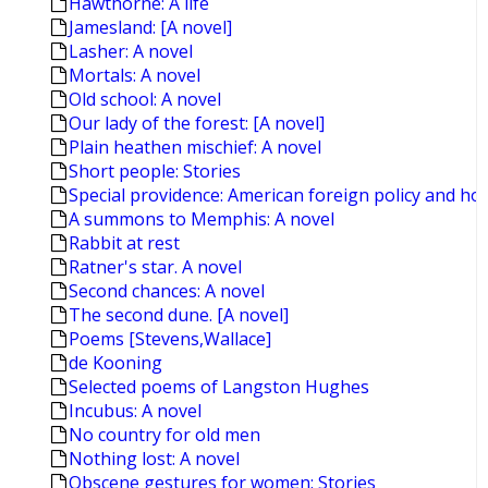
Hawthorne: A life
Jamesland: [A novel]
Lasher: A novel
Mortals: A novel
Old school: A novel
Our lady of the forest: [A novel]
Plain heathen mischief: A novel
Short people: Stories
Special providence: American foreign policy and ho
A summons to Memphis: A novel
Rabbit at rest
Ratner's star. A novel
Second chances: A novel
The second dune. [A novel]
Poems [Stevens,Wallace]
de Kooning
Selected poems of Langston Hughes
Incubus: A novel
No country for old men
Nothing lost: A novel
Obscene gestures for women: Stories