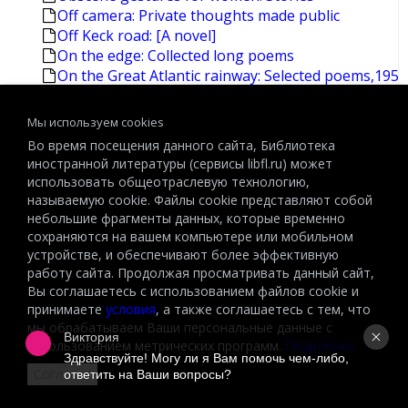
Off camera: Private thoughts made public
Off Keck road: [A novel]
On the edge: Collected long poems
On the Great Atlantic rainway: Selected poems,195
Our story begins: New and selected stories
Paradise: [A novel]
Мы используем cookies
Picture window: Poems
Во время посещения данного сайта, Библиотека
Imperial life in the emerald city: Inside Iraq's green
иностранной литературы (сервисы libfl.ru) может
In the beauty of the lilies
использовать общеотраслевую технологию,
In the driver's seat: Stories
называемую cookie. Файлы cookie представляют собой
In the salt marsh: Poems
небольшие фрагменты данных, которые временно
Irrawaddy tango: A novel
сохраняются на вашем компьютере или мобильном
устройстве, и обеспечивают более эффективную
de Kooning
работу сайта. Продолжая просматривать данный сайт,
Isaac and his devils: A novel
Вы соглашаетесь с использованием файлов cookie и
The journals. Vol.1: 1949-1965
принимаете
условия
, а также соглашаетесь с тем, что
The keep: [A novel]
мы обрабатываем Ваши персональные данные с
About Schmidt
Виктория
использованием метрических программ.
Подробнее
Acts of faith: [A novel] [Caputo,Philip]
Здравствуйте! Могу ли я Вам помочь чем-либо, 
Согласен
Berlin diaries, 1940-1945 [Knopf]
ответить на Ваши вопросы?
Collected later poems