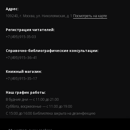
Адрес:
109240, г. Москва, ул. Николоямская, д. 1
Посмотреть на карте
Регистрация читателей:
+7 (495) 915-35-03
Справочно-библиографические консультации:
+7 (495) 915–36–41
Книжный магазин:
+7 (495) 915–35–17
Наш график работы:
В будние дни — с 11.00 до 21.00
Суббота, восркесенье — с 11.00 до 19.00
С 15:00 до 16:00 Библиотека закрыта на дезинфекцию
Запись читателей и вход их в библиотеку завершается за